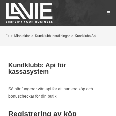
>
Mina sidor
>
Kundklubb inställningar
>
Kundklubb Api
Kundklubb: Api för
kassasystem
Så här fungerar vårt api för att hantera köp och
bonuscheckar för din butik.
Registrering av köp