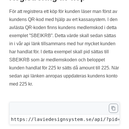
För att registrera ett köp för kunden läser man först av
kundens QR-kod med hjälp av ert kassasystem. I den
avlästa QR-koden finns kundens medlemskod i detta
exemplet ”SBEIKRB”. Detta värde skall sedan sättas
in i vår api länk tillsammans med hur mycket kunden
har handlat för. I detta exempel skall pid sättas till
SBEIKRB som är medlemskoden och beloppet
kunden handlat för 225 kr sätts då amount till 225. När
sedan api länken anropas uppdateras kundens konto
med 225 kr.
https://laviedesignsystem.se/api/?pid=SB